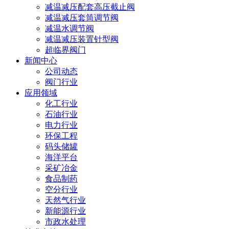
减温减压配套高压截止阀
减温减压套筒调节阀
减温水调节阀
减温减压装置针型阀
超临界阀门
新闻中心
公司动态
阀门行业
应用领域
化工行业
石油行业
电力行业
环保工程
码头储罐
海洋平台
采矿冶金
食品制药
空分行业
天然气行业
新能源行业
市政水处理