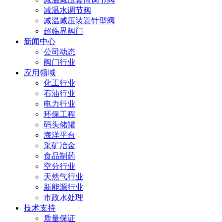
减温水调节阀
减温减压装置针型阀
超临界阀门
新闻中心
公司动态
阀门行业
应用领域
化工行业
石油行业
电力行业
环保工程
码头储罐
海洋平台
采矿冶金
食品制药
空分行业
天然气行业
新能源行业
市政水处理
技术支持
质量保证