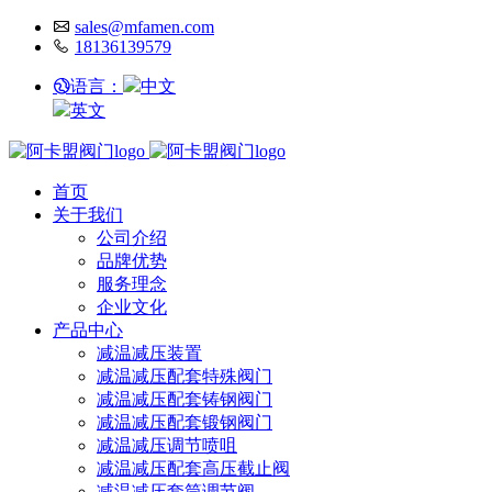
sales@mfamen.com
18136139579
语言：
中文
英文
首页
关于我们
公司介绍
品牌优势
服务理念
企业文化
产品中心
减温减压装置
减温减压配套特殊阀门
减温减压配套铸钢阀门
减温减压配套锻钢阀门
减温减压调节喷咀
减温减压配套高压截止阀
减温减压套筒调节阀