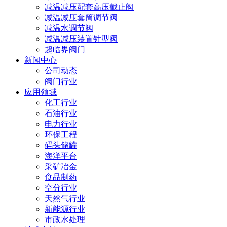
减温减压配套高压截止阀
减温减压套筒调节阀
减温水调节阀
减温减压装置针型阀
超临界阀门
新闻中心
公司动态
阀门行业
应用领域
化工行业
石油行业
电力行业
环保工程
码头储罐
海洋平台
采矿冶金
食品制药
空分行业
天然气行业
新能源行业
市政水处理