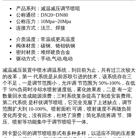
产品系列：减温减压调节喷咀
公称通径：DN20~DN80
公称压力：10Mpa~20Mpa
连接方式：法兰、焊接
介质温度：常温或更高温度
阀体材质：碳钢、铬钼钒钢
密封材质：堆焊硬质合金
驱动方式：手动,气动,电动
减温减压装置中喷水调温系统，到目前为止，共有过三次较大
的改革，第一 代系统是从前苏联引进的技术，该系统存在三
个不足，一是调节范围小，允许调 节范围为 50%-100%，在低
于 50%负荷时冷却水喷射速度低，雾化效果差，二是 有一定
数量回水造成能源浪费；三时系统复杂提高了制造安装费用。
第二代系统 是杆状调节喷咀，它完全克服了上述缺点，调节
范围扩大到 10-100%。喷射面积 可调，喷射速度不再随负荷
变化而变化，没有回水，杜绝了浪费；简化系统将调 节、降
压、喷射等功能集中于调节喷咀于一体。
阿卡盟公司的调节喷咀形式有多种多样，以适应不同的压差要