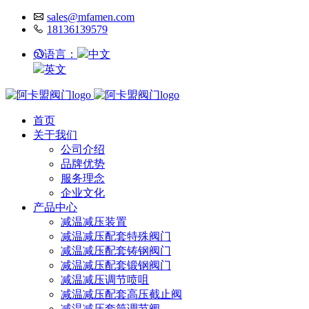
sales@mfamen.com
18136139579
语言：
中文
英文
首页
关于我们
公司介绍
品牌优势
服务理念
企业文化
产品中心
减温减压装置
减温减压配套特殊阀门
减温减压配套铸钢阀门
减温减压配套锻钢阀门
减温减压调节喷咀
减温减压配套高压截止阀
减温减压套筒调节阀