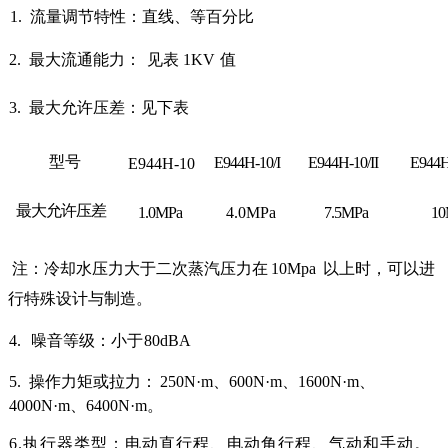
1. 流量调节特性：直线、等百分比
2. 最大流通能力：
见表 1KV
值
3. 最大允许压差：见下表
型号
E944H-10/I
E944H-10/II
E944H-
E944H-10
最大允许压差
1.0MPa
4.0MPa
7.5MPa
10
注：冷却水压力大于二次蒸汽压力在
10
Mpa
以上时，可以进
行特殊设计与制造。
4.
噪音等级：小于
80
dBA
5. 操作力矩或拉力：
250N·m、600N·m、1600N·m、
4000N·m、6400N·m。
6.执行器类型：电动直行程、电动角行程、气动和手动。