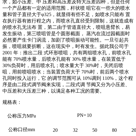
求，如小压差、中 压差和高压差及特大压差四种，但是任何
一个产品都有一定的适用范围，杆状喷 咀它在一些大的喷水
量和管子直径大于φ325，就显得有些不足，如喷水只能布 置
在执行器有效行程之内，而喷水孔直径受到限制，这就造成有
的喷水孔无法布 置，第二由于管道直径大，喷咀悬臂长，易
发生振动，第三喷咀管是个圆形截面， 蒸汽在流过园截面时
必然要产生卡门涡流，加剧了喷咀振动可能性。一旦引起共
振，喷咀就要折断，这在现实中，时有发生。据此我公司于
2001 年：推出二段 式环形喷咀，共有两组喷水孔，前喷水孔
能有 70%喷水量，后喷水孔能有 30% 喷水量，在装置低于
30%负荷时，用后喷水孔；喷水量大于 30%时，关闭后喷
咀，用前喷咀喷水；当装置负荷大于 70%时，前后两个喷水
孔同时投入运行，它 的调节范围可从 10%调到 110%，这个程
序是由二段式调节阀来实现，二段式调 节阀又分为小压差、
中压差和大压差三种，以满足各种工况的需要。
规格表：
PN=
10
公称压力
MPa
公称口径
mm
20
32
50
80
2