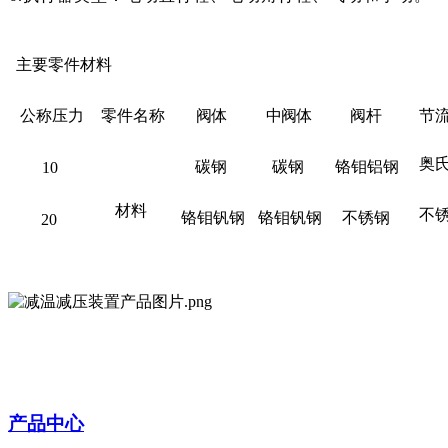
主要零件材料
公称压力
零件名称
阀体
中阀体
阀杆
节
奥
碳钢
碳钢
铬钼铝钢
10
材料
不
铬钼钒钢
铬钼钒钢
不锈钢
20
产品中心