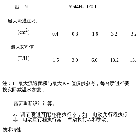
S944H-
10/0III
型
号
最大流通面积
2
（cm
）
0.4
0.8
1.6
3.2
3.
最大
KV
值
（T/H）
1.5
3.0
6.0
13.2
13
注：1. 最大流通面积与最大
KV
值仅供参考，每台喷咀都要
按实际减温水参数，
需要重新设计计算。
2. 调节喷咀可配各种执行器，如：电动角
行程执行
器、电动直行程执行器、
气动执行器和手动。
技术特性