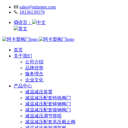
sales@mfamen.com
18136139579
语言：
中文
英文
首页
关于我们
公司介绍
品牌优势
服务理念
企业文化
产品中心
减温减压装置
减温减压配套特殊阀门
减温减压配套铸钢阀门
减温减压配套锻钢阀门
减温减压调节喷咀
减温减压配套高压截止阀
减温减压套筒调节阀