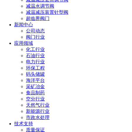
减温水调节阀
减温减压装置针型阀
超临界阀门
新闻中心
公司动态
阀门行业
应用领域
化工行业
石油行业
电力行业
环保工程
码头储罐
海洋平台
采矿冶金
食品制药
空分行业
天然气行业
新能源行业
市政水处理
技术支持
质量保证