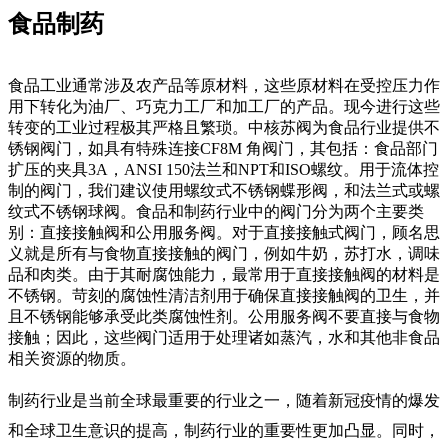
食品制药
食品工业通常涉及农产品等原材料，这些原材料在受控压力作
用下转化为油厂、巧克力工厂和加工厂的产品。现今进行这些
转变的工业过程极其严格且繁琐。中核苏阀为食品行业提供不
锈钢阀门，如具有特殊连接
CF8M 角阀门，其包括：食品部门
扩压的夹具3A，ANSI 150法兰和NPT和ISO螺纹。用于流体控
制的阀门，我们建议使用螺纹式不锈钢蝶形阀，和法兰式或螺
纹式不锈钢球阀。食品和制药行业中的阀门分为两个主要类
别：直接接触阀和公用服务阀。对于直接接触式阀门，顾名思
义就是所有与食物直接接触的阀门，例如牛奶，苏打水，调味
品和肉类。由于其耐腐蚀能力，最常用于直接接触阀的材料是
不锈钢。苛刻的腐蚀性清洁剂用于确保直接接触阀的卫生，并
且不锈钢能够承受此类腐蚀性剂。公用服务阀不要直接与食物
接触；因此，这些阀门适用于处理诸如蒸汽，水和其他非食品
相关资源的物质。
制药行业是当前全球最重要的行业之一，随着新冠疫情的爆发
和全球卫生意识的提高，制药行业的重要性更加凸显。同时，