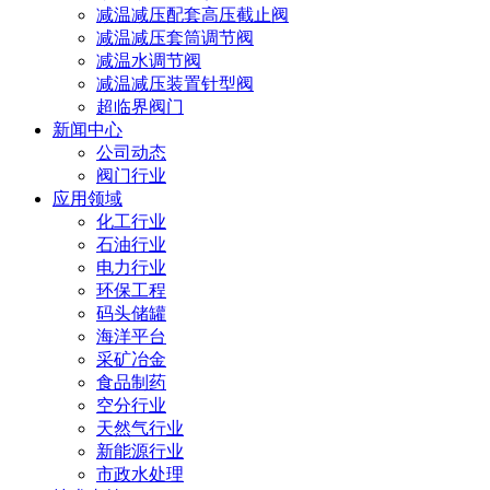
减温减压配套高压截止阀
减温减压套筒调节阀
减温水调节阀
减温减压装置针型阀
超临界阀门
新闻中心
公司动态
阀门行业
应用领域
化工行业
石油行业
电力行业
环保工程
码头储罐
海洋平台
采矿冶金
食品制药
空分行业
天然气行业
新能源行业
市政水处理