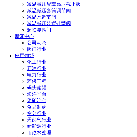
减温减压配套高压截止阀
减温减压套筒调节阀
减温水调节阀
减温减压装置针型阀
超临界阀门
新闻中心
公司动态
阀门行业
应用领域
化工行业
石油行业
电力行业
环保工程
码头储罐
海洋平台
采矿冶金
食品制药
空分行业
天然气行业
新能源行业
市政水处理