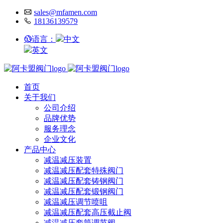
sales@mfamen.com
18136139579
语言：
中文
英文
首页
关于我们
公司介绍
品牌优势
服务理念
企业文化
产品中心
减温减压装置
减温减压配套特殊阀门
减温减压配套铸钢阀门
减温减压配套锻钢阀门
减温减压调节喷咀
减温减压配套高压截止阀
减温减压套筒调节阀