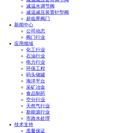
减温水调节阀
减温减压装置针型阀
超临界阀门
新闻中心
公司动态
阀门行业
应用领域
化工行业
石油行业
电力行业
环保工程
码头储罐
海洋平台
采矿冶金
食品制药
空分行业
天然气行业
新能源行业
市政水处理
技术支持
质量保证