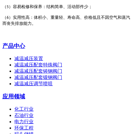
（
）容易检修和保养：结构简单、活动部件少；
5
（
）实用性高：体积小、重量轻、寿命高、价格低且不因空气和蒸汽
6
而丧失排放能力。
产品中心
减温减压装置
减温减压配套特殊阀门
减温减压配套铸钢阀门
减温减压配套锻钢阀门
减温减压调节喷咀
应用领域
化工行业
石油行业
电力行业
环保工程