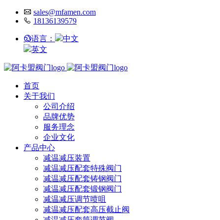
sales@mfamen.com
18136139579
语言：
中文
英文
首页
关于我们
公司介绍
品牌优势
服务理念
企业文化
产品中心
减温减压装置
减温减压配套特殊阀门
减温减压配套铸钢阀门
减温减压配套锻钢阀门
减温减压调节喷咀
减温减压配套高压截止阀
减温减压套筒调节阀