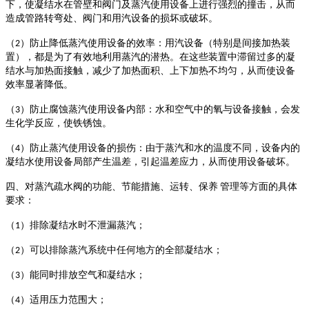
下，使凝结水在管壁和阀门及蒸汽使用设备上进行强烈的撞击，从而
造成管路转弯处、阀门和用汽设备的损坏或破坏。
（
）防止降低蒸汽使用设备的效率：用汽设备（特别是间接加热装
2
置），都是为了有效地利用蒸汽的潜热。在这些装置中滞留过多的凝
结水与加热面接触，减少了加热面积、上下加热不均匀，从而使设备
效率显著降低。
（
）防止腐蚀蒸汽使用设备内部：水和空气中的氧与设备接触，会发
3
生化学反应，使铁锈蚀。
（
）防止蒸汽使用设备的损伤：由于蒸汽和水的温度不同，设备内的
4
凝结水使用设备局部产生温差，引起温差应力，从而使用设备破坏。
四、对蒸汽疏水阀的功能、节能措施、运转、保养
管理等方面的具体
要求：
（
）排除凝结水时不泄漏蒸汽；
1
（
）可以排除蒸汽系统中任何地方的全部凝结水；
2
（
）能同时排放空气和凝结水；
3
（
）适用压力范围大；
4