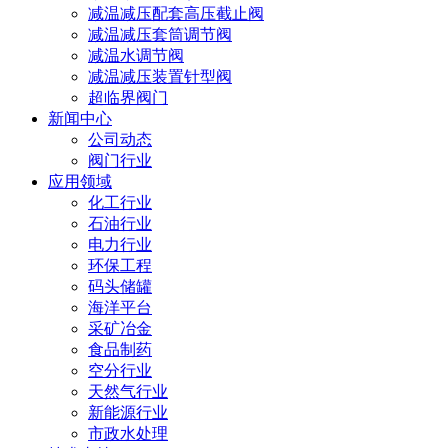
减温减压配套高压截止阀
减温减压套筒调节阀
减温水调节阀
减温减压装置针型阀
超临界阀门
新闻中心
公司动态
阀门行业
应用领域
化工行业
石油行业
电力行业
环保工程
码头储罐
海洋平台
采矿冶金
食品制药
空分行业
天然气行业
新能源行业
市政水处理