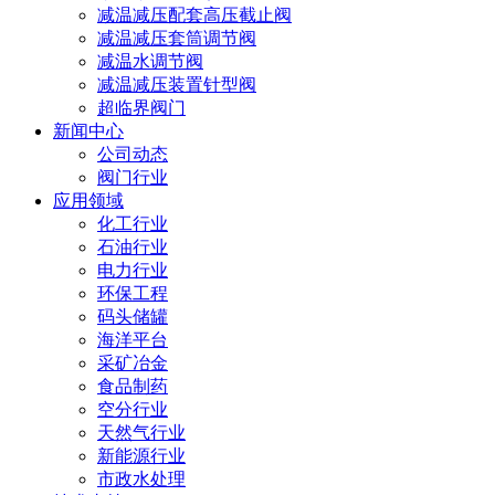
减温减压配套高压截止阀
减温减压套筒调节阀
减温水调节阀
减温减压装置针型阀
超临界阀门
新闻中心
公司动态
阀门行业
应用领域
化工行业
石油行业
电力行业
环保工程
码头储罐
海洋平台
采矿冶金
食品制药
空分行业
天然气行业
新能源行业
市政水处理