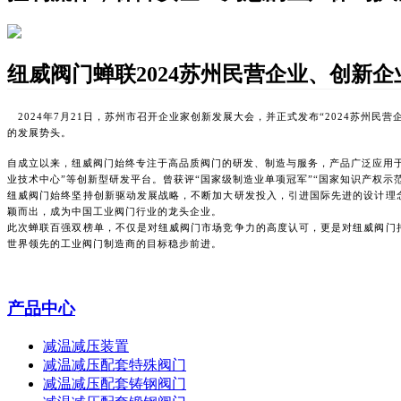
纽威阀门蝉联2024苏州民营企业、创新
2024年7月21日，苏州市召开企业家创新发展大会，并正式发布“2024苏州民
的发展势头。
自成立以来，纽威阀门始终专注于高品质阀门的研发、制造与服务，产品广泛应用
业技术中心”等创新型研发平台。曾获评“国家级制造业单项冠军”“国家知识产权示范
纽威阀门始终坚持创新驱动发展战略，不断加大研发投入，引进国际先进的设计理
颖而出，成为中国工业阀门行业的龙头企业。
此次蝉联百强双榜单，不仅是对纽威阀门市场竞争力的高度认可，更是对纽威阀门
世界领先的工业阀门制造商的目标稳步前进。
产品中心
减温减压装置
减温减压配套特殊阀门
减温减压配套铸钢阀门