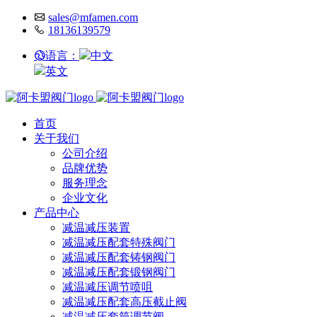
sales@mfamen.com
18136139579
语言：
中文
英文
首页
关于我们
公司介绍
品牌优势
服务理念
企业文化
产品中心
减温减压装置
减温减压配套特殊阀门
减温减压配套铸钢阀门
减温减压配套锻钢阀门
减温减压调节喷咀
减温减压配套高压截止阀
减温减压套筒调节阀