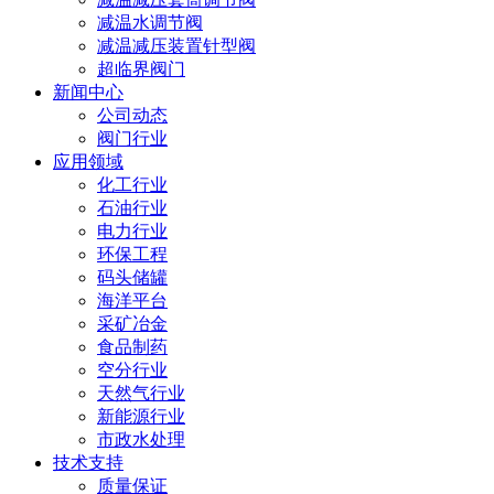
减温水调节阀
减温减压装置针型阀
超临界阀门
新闻中心
公司动态
阀门行业
应用领域
化工行业
石油行业
电力行业
环保工程
码头储罐
海洋平台
采矿冶金
食品制药
空分行业
天然气行业
新能源行业
市政水处理
技术支持
质量保证