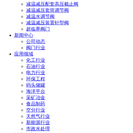
减温减压配套高压截止阀
减温减压套筒调节阀
减温水调节阀
减温减压装置针型阀
超临界阀门
新闻中心
公司动态
阀门行业
应用领域
化工行业
石油行业
电力行业
环保工程
码头储罐
海洋平台
采矿冶金
食品制药
空分行业
天然气行业
新能源行业
市政水处理