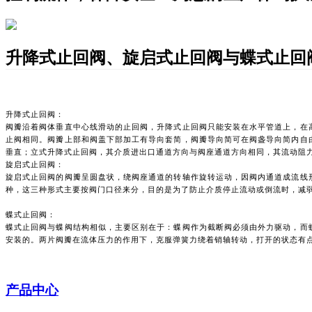
升降式止回阀、旋启式止回阀与蝶式止回
升降式止回阀：
阀瓣沿着阀体垂直中心线滑动的止回阀，升降式止回阀只能安装在水平管道上，在
止阀相同。阀瓣上部和阀盖下部加工有导向套简，阀瓣导向简可在阀盏导向简内自
垂直；立式升降式止回阀，其介质进出口通道方向与阀座通道方向相同，其流动阻
旋启式止回阀：
旋启式止回阀的阀瓣呈圆盘状，绕阀座通道的转轴作旋转运动，因阀内通道成流线
种，这三种形式主要按阀门口径来分，目的是为了防止介质停止流动或倒流时，减
蝶式止回阀：
蝶式止回阀与蝶阀结构相似，主要区别在于：蝶阀作为截断阀必须由外力驱动，而
安装的。两片阀瓣在流体压力的作用下，克服弹簧力绕着销轴转动，打开的状态有
产品中心