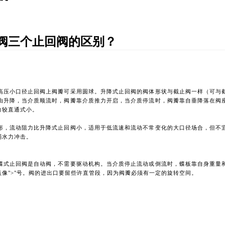
阀三个止回阀的区别？
高压小口径止回阀上阀瓣可采用圆球。升降式止回阀的阀体形状与截止阀一样（可与
由升降，当介质顺流时，阀瓣靠介质推力开启，当介质停流时，阀瓣靠自垂降落在阀
力较直通式小。
形，流动阻力比升降式止回阀小，适用于低流速和流动不常变化的大口径场合，但不
弱水力冲击。
蝶式止回阀是自动阀，不需要驱动机构。当介质停止流动或倒流时，蝶板靠自身重量
点像
">"号。阀的进出口要留些许直管段，因为阀瓣必须有一定的旋转空间。