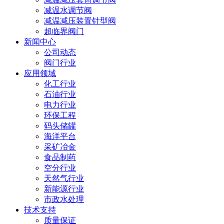
减温水调节阀
减温减压装置针型阀
超临界阀门
新闻中心
公司动态
阀门行业
应用领域
化工行业
石油行业
电力行业
环保工程
码头储罐
海洋平台
采矿冶金
食品制药
空分行业
天然气行业
新能源行业
市政水处理
技术支持
质量保证