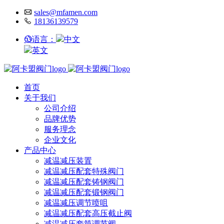
sales@mfamen.com
18136139579
语言：
中文
英文
首页
关于我们
公司介绍
品牌优势
服务理念
企业文化
产品中心
减温减压装置
减温减压配套特殊阀门
减温减压配套铸钢阀门
减温减压配套锻钢阀门
减温减压调节喷咀
减温减压配套高压截止阀
减温减压套筒调节阀