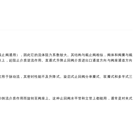
截止阀通用），因此它的流体阻力系数较大。其结构与截止阀相似，阀体和阀瓣与截
座上，起阻止介质逆流作用。直通式升降止回阀介质进出口通道方向与阀座通道方向
宜用于脉动流，其密封性能不及升降式。旋启式止回阀分单瓣式、双瓣式和多半式三
和倒流介质作用而旋转至阀座上。这种止回阀水平管和立管上都能用，通常是对夹式