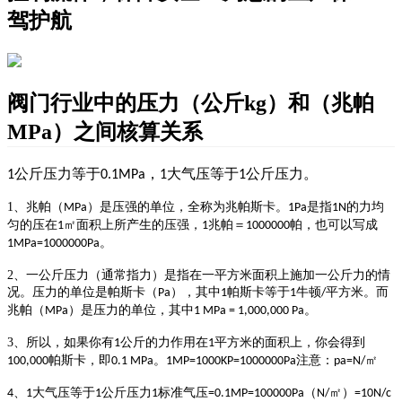
驾护航
阀门行业中的压力（公斤kg）和（兆帕
MPa）之间核算关系
公斤压力等于
，
大气压等于
公斤压力。
1
0.1MPa
1
1
1、
兆帕（
）是压强的单位，全称为兆帕斯卡。
是指
的力均
MPa
1Pa
1N
匀的压在
㎡面积上所产生的压强，
兆帕＝
帕，也可以写成
1
1
1000000
。
1MPa=1000000Pa
2、
一公斤压力（通常指力）是指在一平方米面积上施加一公斤力的情
况。压力的单位是帕斯卡（
），其中
帕斯卡等于
牛顿
平方米。而
Pa
1
1
/
兆帕（
）是压力的单位，其中
。
MPa
1 MPa = 1,000,000 Pa
3、
所以，如果你有
公斤的力作用在
平方米的面积上，你会得到
1
1
帕斯卡，即
。
注意：
㎡
100,000
0.1 MPa
1MP=1000KP=1000000Pa
pa=N/
、
大气压等于
公斤压力
标准气压
（
㎡）
4
1
1
1
=0.1MP=100000Pa
N/
=10N/c