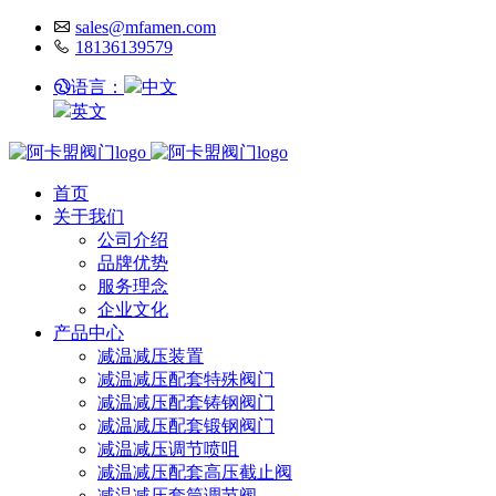
sales@mfamen.com
18136139579
语言：
中文
英文
首页
关于我们
公司介绍
品牌优势
服务理念
企业文化
产品中心
减温减压装置
减温减压配套特殊阀门
减温减压配套铸钢阀门
减温减压配套锻钢阀门
减温减压调节喷咀
减温减压配套高压截止阀
减温减压套筒调节阀