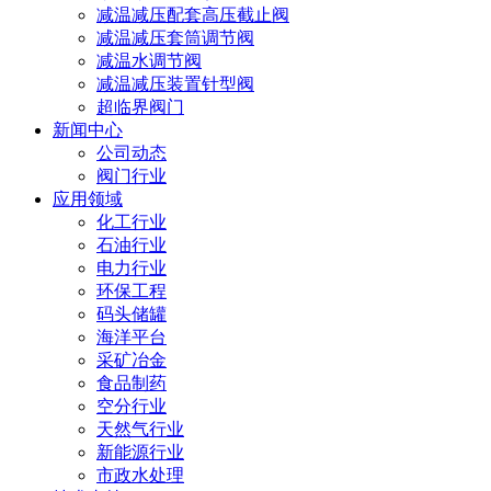
减温减压配套高压截止阀
减温减压套筒调节阀
减温水调节阀
减温减压装置针型阀
超临界阀门
新闻中心
公司动态
阀门行业
应用领域
化工行业
石油行业
电力行业
环保工程
码头储罐
海洋平台
采矿冶金
食品制药
空分行业
天然气行业
新能源行业
市政水处理