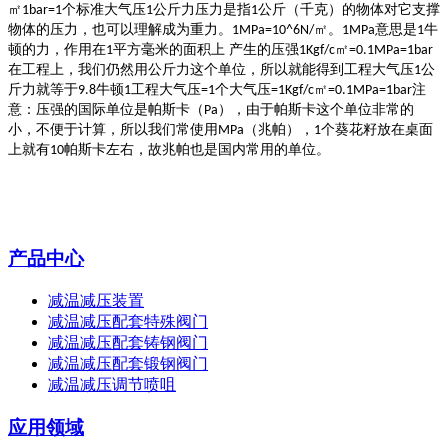
㎡
个标准大气压
公斤力压力是指
公斤（千克）的物体对它支撑
1bar=1
1
1
物体的压力，也可以理解成为重力。
㎡。
意思是
牛
1MPa=10^6N/
1MPa
1
顿的力，作用在
平方毫米的面积上 产生的压强
㎡
1
1Kgf/c
=0.1MPa=1bar
在工程上，我们仍然用公斤力这个单位，所以就能得到工程大气压
公
1
斤力就等于
牛顿
工程大气压
个大气压
㎡
注
9.8
1
=1
=1Kgf/c
=0.1MPa=1bar
意：压强的国际单位是帕斯卡（
），由于帕斯卡这个单位非常的
Pa
小，不便于计算，所以我们常使用
（兆帕），
个葵花籽放在桌面
MPa
1
上就有
帕斯卡左右，故兆帕也是国内常用的单位。
10
产品中心
减温减压装置
减温减压配套特殊阀门
减温减压配套铸钢阀门
减温减压配套锻钢阀门
减温减压调节喷咀
应用领域