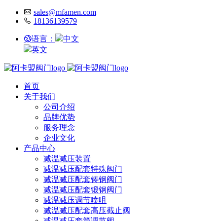
sales@mfamen.com
18136139579
语言：
中文
英文
首页
关于我们
公司介绍
品牌优势
服务理念
企业文化
产品中心
减温减压装置
减温减压配套特殊阀门
减温减压配套铸钢阀门
减温减压配套锻钢阀门
减温减压调节喷咀
减温减压配套高压截止阀
减温减压套筒调节阀