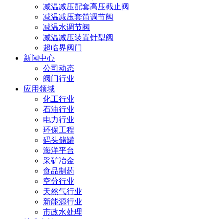
减温减压配套高压截止阀
减温减压套筒调节阀
减温水调节阀
减温减压装置针型阀
超临界阀门
新闻中心
公司动态
阀门行业
应用领域
化工行业
石油行业
电力行业
环保工程
码头储罐
海洋平台
采矿冶金
食品制药
空分行业
天然气行业
新能源行业
市政水处理