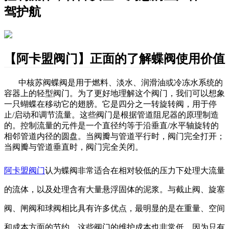
驾护航
【阿卡盟阀门】正面的了解蝶阀使用价值
中核苏阀蝶阀是
用于燃料、淡水、润滑油或冷冻水系统的
容器上的轻型阀门。为了更好地理解这个阀门，我们可以想象
一只蝴蝶在移动它的翅膀。它是四分之一转旋转阀，用于停
止/启动和调节流量。这些阀门是根据管道阻尼器的原理制造
的。控制流量的元件是一个直径约等于沿垂直/水平轴旋转的
相邻管道内径的圆盘。当阀瓣与管道平行时，阀门完全打开；
当阀瓣
与管道
垂直时，阀门
完全
关闭。
阿卡盟阀门
认为蝶阀非常适合在相对较低的压力下处理大流量
的流体，以及处理含有大量悬浮固体的泥浆。与截止阀、旋塞
阀、闸阀和球阀相比具有许多优点，最明显的是在重量、空间
和成本方面的节约。这些阀门的维护成本也非常低，因为只有