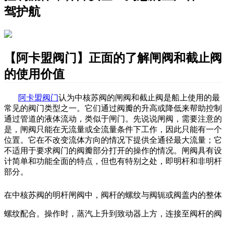
驾护航
【阿卡盟阀门】正面的了解闸阀和截止阀
的使用价值
阿卡盟阀门
认为
中核苏阀的闸阀和截止阀
是船上使用的最
常见的阀门类型之一。它们通过
阀瓣的
升高或降低来帮助控制
通过管道的液体流动，类似于闸门。
先说说闸阀，
需要注意的
是，闸阀只能在无流量或全流量条件下工作，因此只能有一个
位置。它在不改变
流体
方向的情况下提供全通径
最大
流量；它
不适用于要求阀门
的
阀瓣
部分打开的操作
的
情况
。闸阀具有设
计
简单
和功能
全面的特点
，但也有
特别之处
，即明杆和非明杆
部分。
在
中核苏阀的
明杆闸阀中，阀杆的螺纹与阀轭或阀盖内的整体
螺纹配合。操作时，蒸汽上升到致动器上方，连接至阀杆的阀