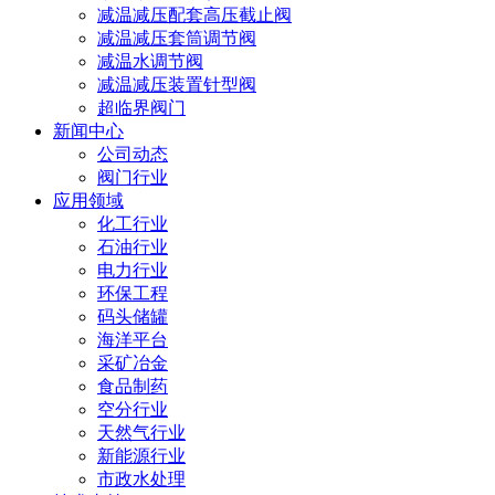
减温减压配套高压截止阀
减温减压套筒调节阀
减温水调节阀
减温减压装置针型阀
超临界阀门
新闻中心
公司动态
阀门行业
应用领域
化工行业
石油行业
电力行业
环保工程
码头储罐
海洋平台
采矿冶金
食品制药
空分行业
天然气行业
新能源行业
市政水处理