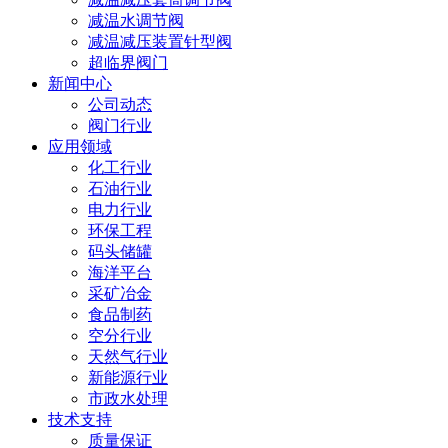
减温水调节阀
减温减压装置针型阀
超临界阀门
新闻中心
公司动态
阀门行业
应用领域
化工行业
石油行业
电力行业
环保工程
码头储罐
海洋平台
采矿冶金
食品制药
空分行业
天然气行业
新能源行业
市政水处理
技术支持
质量保证