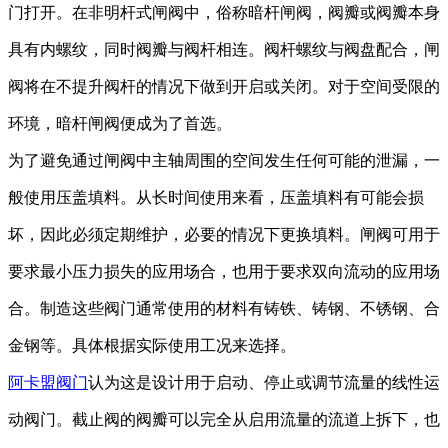
门打开。在非明杆式闸阀中
，
俗称暗杆闸阀
，阀瓣或阀瓣本身
具有内螺纹，
同时阀瓣
与阀杆相连。阀杆螺纹与阀盘配合，
闸
阀
将在不提升阀杆的情况下
做到
开启或关闭。
对于空间受限的
环境，暗杆闸阀便成为了首选。
为
了
避免通过闸阀中主轴周围的空间发生任何
可能
的泄漏，
一
般
使用压盖填料。从
长时间使用
来看，压盖填料
有可能
会损
坏，因此必须定期
维护，必要的情况下
更换
填料
。闸阀
可
用于
要求最小压力损失的应用场合，也用于要求双向流动的应用场
合。制造这些阀门通常使用的材料
有
铸铁
、
铸钢、不锈钢、合
金钢等
。
具体根据实际使用工况来选择。
阿卡盟阀门
认为这是设计用于启动、停止或调节流量的线性运
动
阀门
。截止阀的
阀瓣
可以完全从启用流量的流道上拆下，也