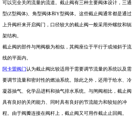
可以完全关闭流量的流道。
截止阀
有三种主要阀体设计，三通
型
(Z型阀体)、角型阀体和Y型阀体。这些
截止阀
通常
都是通过
上升阀杆
来开启阀门
，
口径较大
的
截止阀一般
采用外螺纹和轭
架结构。
截止阀的部件与闸阀
极为
相似
，
其
阀座位于平行于或倾斜于流
线的平面内。
阿卡盟阀门
认为截止阀
比较
适用于需要调节流量的系统以及需
要调节流量和密封性的燃油系统。
除此之外，
还用于给水、冷
凝器抽气、化学品进料和抽气排水系统。与闸阀相比，截止阀
具有良好的关闭能力、
同时具有
良好的节流能力和较短的冲
程。由于阀瓣连接在阀杆上，截止阀
又
可用作截止止回阀。