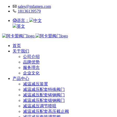
sales@mfamen.com
18136139579
语言：
中文
英文
首页
关于我们
公司介绍
品牌优势
服务理念
企业文化
产品中心
减温减压装置
减温减压配套特殊阀门
减温减压配套铸钢阀门
减温减压配套锻钢阀门
减温减压调节喷咀
减温减压配套高压截止阀
减温减压套筒调节阀