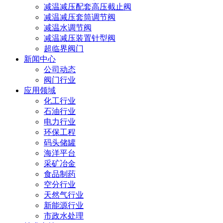
减温减压配套高压截止阀
减温减压套筒调节阀
减温水调节阀
减温减压装置针型阀
超临界阀门
新闻中心
公司动态
阀门行业
应用领域
化工行业
石油行业
电力行业
环保工程
码头储罐
海洋平台
采矿冶金
食品制药
空分行业
天然气行业
新能源行业
市政水处理