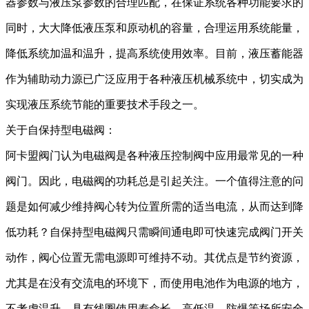
器参数与液压泵参数的合理匹配，在保证系统各种功能要求的
同时，大大降低液压泵和原动机的容量，
合理运用
系统能量，
降低系统加温和温升，提高系统
使用
效率。目前，液压蓄能器
作为辅助动力源已广泛应用于各种液压机械
系统
中，
切实
成为
实现液压系统节能的重要技术手段之一。
关于
自保持型电磁阀
：
阿卡盟阀门
认为电磁阀是各种液压控制阀中应用最常见的一种
阀门
。因此，
电磁阀
的功耗
总是引起关注
。一个值得注意的问
题是如何减少维持阀心转为位置所需的适当电流
，
从而达到降
低功耗？
自保持型电磁阀只需瞬间通电即可
快速
完成阀门开关
动作，阀心位置无需电源即可维持
不动
。其优点是节约资源，
尤其是在
没有交流电的环境下，而
使用电池作为电源的地方，
不考虑温升，
具有
线圈使用寿命长，高低温、防爆等场所安全