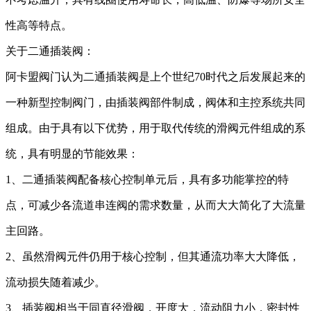
性高
等特点
。
关于
二通插装阀
：
阿卡盟阀门
认为
二通插装阀是
上个
世纪
70时代之后发展起来的
一种新型控制
阀门
，由插装阀部件制成
，
阀体和主控系统
共同
组成。由于具有以下优势，用于取代传统的滑阀元件组成的系
统，具有明显的节能效果
：
1、
二通插装阀配备核心控制
单元
后，具有多功能掌控的特
点，可减少各流道串连阀的
需求
数量，
从而大大
简化
了
大流量
主回路。
2、
虽然滑阀元件仍用于核心控制，但其通流功率大大降低，
流动损失随着减少。
3、
插装阀相当于同直径滑阀，开度大，流动阻力小，密封性