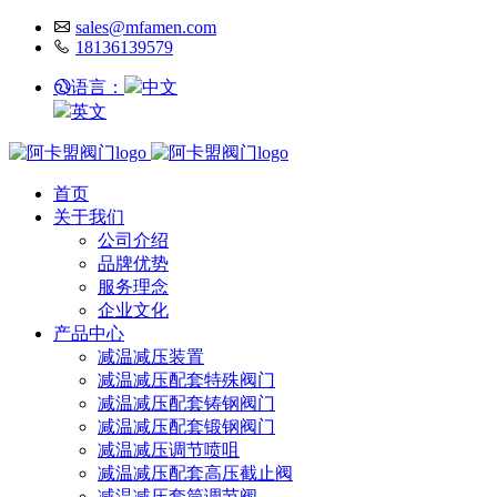
sales@mfamen.com
18136139579
语言：
中文
英文
首页
关于我们
公司介绍
品牌优势
服务理念
企业文化
产品中心
减温减压装置
减温减压配套特殊阀门
减温减压配套铸钢阀门
减温减压配套锻钢阀门
减温减压调节喷咀
减温减压配套高压截止阀
减温减压套筒调节阀