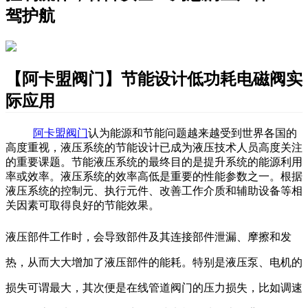
驾护航
【阿卡盟阀门】节能设计低功耗电磁阀实
际应用
阿卡盟阀门
认为能源和节能问题越来越受到
世界各国的
高度
重视，液压系统的节能设计已成为液压技术人员
高度
关注
的
重要
课题。节能液压系统的
最终
目的是提升系统的能源利用
率或效率。液压系统的效率
高低
是重要的性能参数之一。根据
液压系统的控制元、执行元件、改善工作介质和辅助设备
等相
关因素
可取得良好的节能效果。
液压部件工作时，会导致部件及其连接部件泄漏、摩擦和发
热
，
从而大大增加了
液压部件的能耗。
特别
是液压泵、电机
的
损失
可谓
最大，其次
便
是
在线管道
阀门的压力损失，
比如
调速