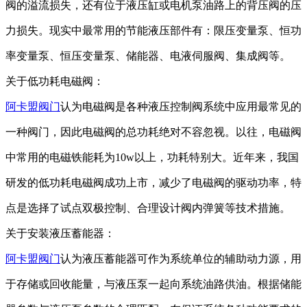
阀的溢流损失，
还有
位于液压缸或电机泵油路上的背压阀的压
力损失。
现实中最
常用的节能液压部件有
：
限压变量泵、恒功
率变量泵、恒压变量泵、储能器、电液伺服阀、集成阀等。
关于
低功耗电磁阀
：
阿卡盟阀门
认为电磁阀是各种液压控制阀
系统
中应用最常见的
一种
阀门
，因此
电磁阀的
总功耗
绝对
不容忽视。
以往，
电磁阀
中常用的电磁铁能耗为
10w以上，功耗
特别大
。近年来，
我国
研发的低功耗电磁阀
成功上市，
减少了电磁阀的驱动功率
，
特
点是
选择了试点双极控制、合理设计阀内弹簧等技术措施。
关于
安装液压蓄能器
：
阿卡盟阀门
认为液压蓄能器可作为系统
单位
的辅助动力源，用
于存储或回收能量，与液压泵一起向系统
油路
供油。根据储能