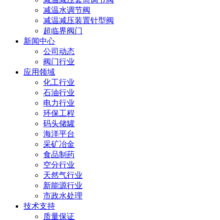
减温水调节阀
减温减压装置针型阀
超临界阀门
新闻中心
公司动态
阀门行业
应用领域
化工行业
石油行业
电力行业
环保工程
码头储罐
海洋平台
采矿冶金
食品制药
空分行业
天然气行业
新能源行业
市政水处理
技术支持
质量保证