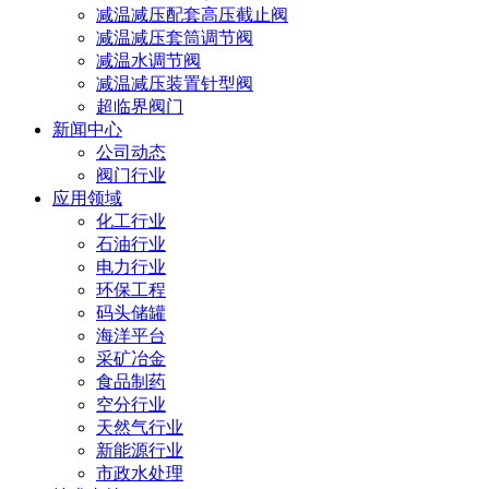
减温减压配套高压截止阀
减温减压套筒调节阀
减温水调节阀
减温减压装置针型阀
超临界阀门
新闻中心
公司动态
阀门行业
应用领域
化工行业
石油行业
电力行业
环保工程
码头储罐
海洋平台
采矿冶金
食品制药
空分行业
天然气行业
新能源行业
市政水处理