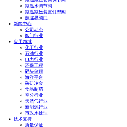
减温水调节阀
减温减压装置针型阀
超临界阀门
新闻中心
公司动态
阀门行业
应用领域
化工行业
石油行业
电力行业
环保工程
码头储罐
海洋平台
采矿冶金
食品制药
空分行业
天然气行业
新能源行业
市政水处理
技术支持
质量保证