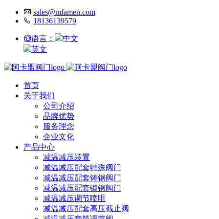
sales@mfamen.com
18136139579
语言：
中文
英文
首页
关于我们
公司介绍
品牌优势
服务理念
企业文化
产品中心
减温减压装置
减温减压配套特殊阀门
减温减压配套铸钢阀门
减温减压配套锻钢阀门
减温减压调节喷咀
减温减压配套高压截止阀
减温减压套筒调节阀